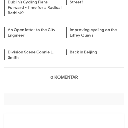
Dublin’s Cycling Plans
Street?
Forward - Time for a Radical
Rethink?
An Open letter to the City
Improving cycling on the
Engineer
Liffey Quays
Division Scene Connie L.
Back in Beijing
Smith
0 KOMENTAR