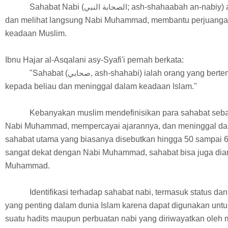
Sahabat Nabi (
; ash-shahaabah an-nabiy)
الصحابة النبي
dan melihat langsung Nabi Muhammad, membantu perjuanga
keadaan Muslim.
Ibnu Hajar al-Asqalani asy-Syafi'i pernah berkata:
"Sahabat (
, ash-shahabi) ialah orang yang bert
صحابي
kepada beliau dan meninggal dalam keadaan Islam."
Kebanyakan muslim mendefinisikan para sahabat seb
Nabi Muhammad, mempercayai ajarannya, dan meninggal dal
sahabat utama yang biasanya disebutkan hingga 50 sampai 
sangat dekat dengan Nabi Muhammad, sahabat bisa juga dia
Muhammad.
Identifikasi terhadap sahabat nabi, termasuk status d
yang penting dalam dunia Islam karena dapat digunakan un
suatu hadits maupun perbuatan nabi yang diriwayatkan oleh 