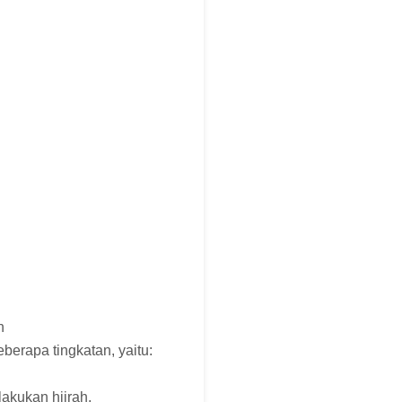
n
erapa tingkatan, yaitu:
akukan hijrah,