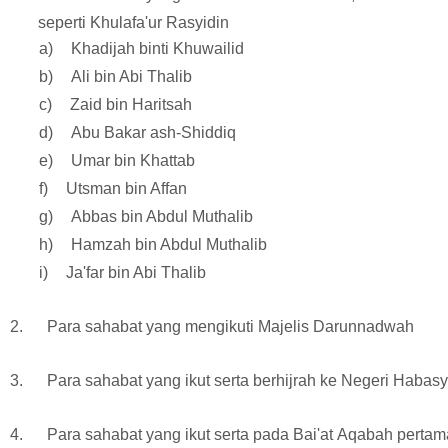
seperti Khulafa'ur Rasyidin
1 a)
Khadijah binti Khuwailid
2 b)
Ali
bin
Abi Thalib
3 c)
Zaid bin Haritsah
4 d)
Abu Bakar ash-Shiddiq
5 e)
Umar bin Khattab
6 f)
Utsman bin Affan
7 g)
Abbas bin Abdul Muthalib
8 h)
Hamzah bin Abdul Muthalib
9 i)
Ja'far bin Abi Thalib
2.
Para sahabat yang mengikuti Majelis Darunnadwah
3.
Para sahabat yang ikut serta berhijrah ke Negeri Habas
4.
Para sahabat yang ikut serta pada Bai'at Aqabah pertam