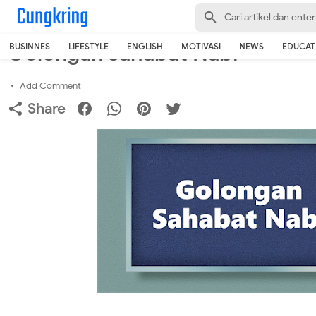
-->
Home
›
Islamic
Golongan Sahabat Nabi
BUSINNES
LIFESTYLE
ENGLISH
MOTIVASI
NEWS
EDUCAT
Add Comment
Share