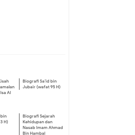
Kisah
Biografi Sa’id bin
 Ramalan
Jubair (wafat 95 H)
Isa Al
 bin
Biografi Sejarah
93 H)
Kehidupan dan
Nasab Imam Ahmad
Bin Hambal