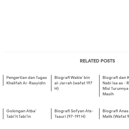
RELATED POSTS
Pengertian dan Tugas
Biografi Wakie’ bin
Biografi dan 
Khalifah Ar-Rasyidin
al-Jarrah (wafat 197
Nabi Isa as -
H)
Misi Turunnya 
Masih
Golongan Atba’
Biografi Sofyan Ats-
Biografi Anas
Tabi’it Tabi’in
Tsauri (97-191 H)
Malik (Wafat 