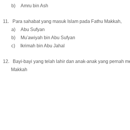
2 b)
Amru bin Ash
11.
Para sahabat yang masuk Islam pada Fathu Makkah,
1 a)
Abu Sufyan
2 b)
Mu'awiyah bin Abu Sufyan
3 c)
Ikrimah bin Abu Jahal
12.
Bayi-bayi yang telah lahir dan anak-anak yang pernah me
Makkah