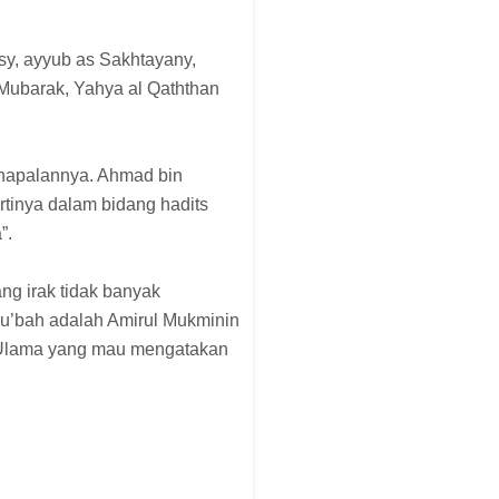
sy, ayyub as Sakhtayany,
 Mubarak, Yahya al Qaththan
 hapalannya. Ahmad bin
rtinya dalam bidang hadits
”.
ang irak tidak banyak
yu’bah adalah Amirul Mukminin
” Ulama yang mau mengatakan