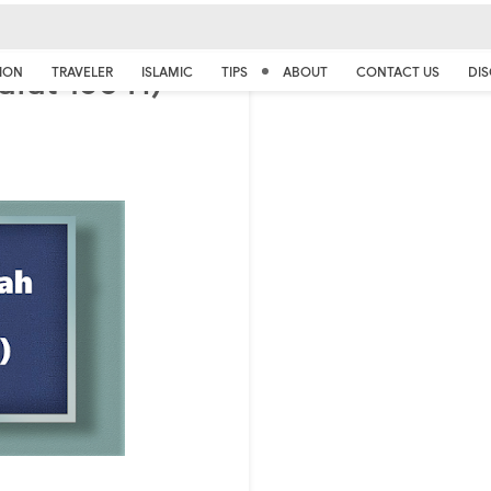
Wafat 160 H)
ION
TRAVELER
ISLAMIC
TIPS
ABOUT
CONTACT US
DIS