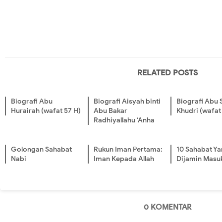
RELATED POSTS
Biografi Abu
Biografi Aisyah binti
Biografi Abu S
Hurairah (wafat 57 H)
Abu Bakar
Khudri (wafat
Radhiyallahu ‘Anha
Golongan Sahabat
Rukun Iman Pertama:
10 Sahabat Y
Nabi
Iman Kepada Allah
Dijamin Masu
0 KOMENTAR