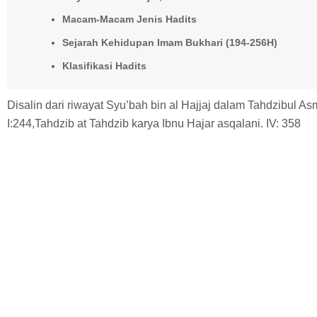
Macam-Macam Jenis Hadits
Sejarah Kehidupan Imam Bukhari (194-256H)
Klasifikasi Hadits
Disalin dari riwayat Syu’bah bin al Hajjaj dalam Tahdzibul A
I:244,Tahdzib at Tahdzib karya Ibnu Hajar asqalani. IV: 358