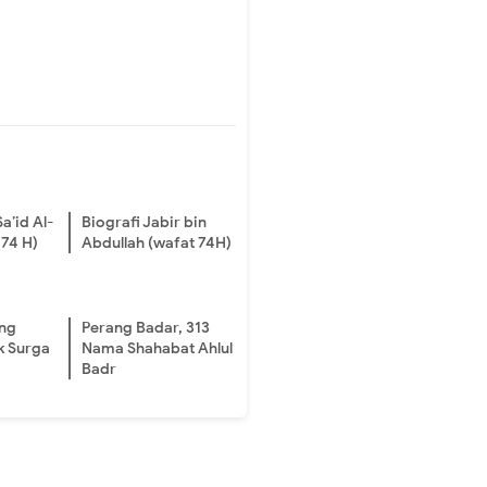
a’id Al-
Biografi Jabir bin
 74 H)
Abdullah (wafat 74H)
ang
Perang Badar, 313
k Surga
Nama Shahabat Ahlul
Badr