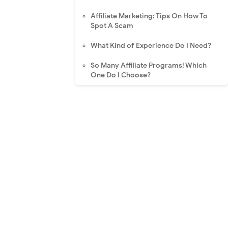
Affiliate Marketing: Tips On How To
Spot A Scam
What Kind of Experience Do I Need?
So Many Affiliate Programs! Which
One Do I Choose?