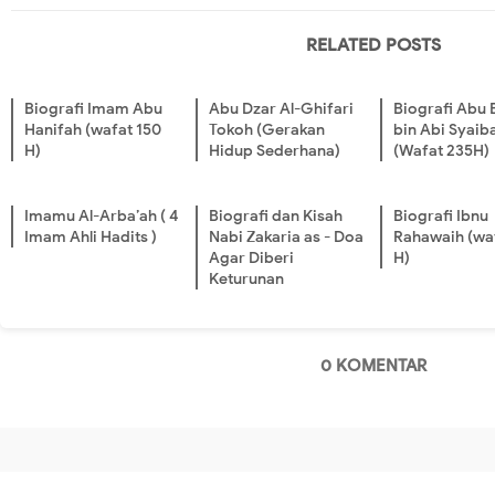
RELATED POSTS
Biografi Imam Abu
Abu Dzar Al-Ghifari
Biografi Abu 
Hanifah (wafat 150
Tokoh (Gerakan
bin Abi Syaib
H)
Hidup Sederhana)
(Wafat 235H)
Imamu Al-Arba’ah ( 4
Biografi dan Kisah
Biografi Ibnu
Imam Ahli Hadits )
Nabi Zakaria as - Doa
Rahawaih (wa
Agar Diberi
H)
Keturunan
0 KOMENTAR