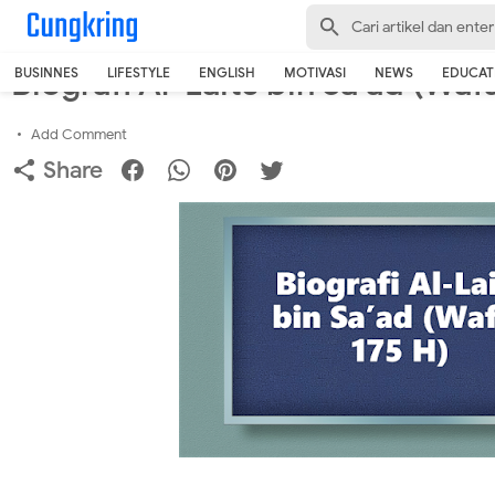
-->
Home
›
Islamic
Biografi Al-Laits bin Sa’ad (Waf
BUSINNES
LIFESTYLE
ENGLISH
MOTIVASI
NEWS
EDUCAT
Add Comment
Share