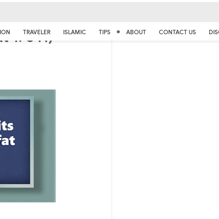
at 175 H)
ION
TRAVELER
ISLAMIC
TIPS
ABOUT
CONTACT US
DIS