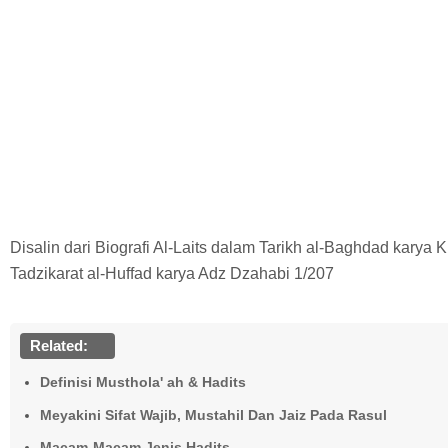
Disalin dari Biografi Al-Laits dalam Tarikh al-Baghdad karya 
Tadzikarat al-Huffad karya Adz Dzahabi 1/207
Related:
Definisi Musthola' ah & Hadits
Meyakini Sifat Wajib, Mustahil Dan Jaiz Pada Rasul
Macam-Macam Jenis Hadits