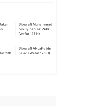
Bakar
Biografi Muhammad
ah
bin Syihab Az-Zuhri
(wafat 125 H)
Biografi Al-Laits bin
fat 238
Sa’ad (Wafat 175 H)