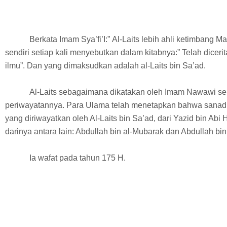
Berkata Imam Sya’fi’I:” Al-Laits lebih ahli ketimbang Ma
sendiri setiap kali menyebutkan dalam kitabnya:” Telah dicer
ilmu”. Dan yang dimaksudkan adalah al-Laits bin Sa’ad.
Al-Laits sebagaimana dikatakan oleh Imam Nawawi sel
periwayatannya. Para Ulama telah menetapkan bahwa sanad p
yang diriwayatkan oleh Al-Laits bin Sa’ad, dari Yazid bin Ab
darinya antara lain: Abdullah bin al-Mubarak dan Abdullah bi
Ia wafat pada tahun 175 H.