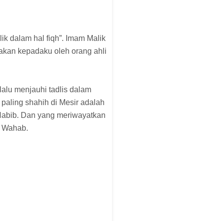
lik dalam hal fiqh”. Imam Malik
itakan kepadaku oleh orang ahli
alu menjauhi tadlis dalam
aling shahih di Mesir adalah
i Habib. Dan yang meriwayatkan
n Wahab.