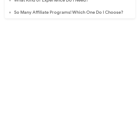
What Kind of Experience Do I Need?
So Many Affiliate Programs! Which One Do I Choose?