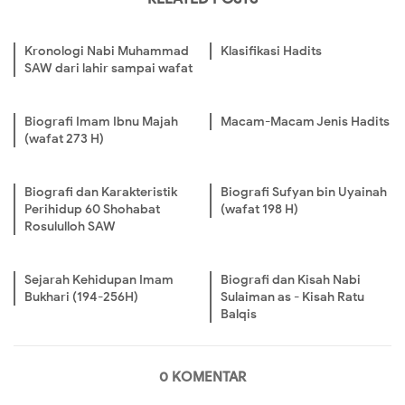
Kronologi Nabi Muhammad
Klasifikasi Hadits
SAW dari lahir sampai wafat
Biografi Imam Ibnu Majah
Macam-Macam Jenis Hadits
(wafat 273 H)
Biografi dan Karakteristik
Biografi Sufyan bin Uyainah
Perihidup 60 Shohabat
(wafat 198 H)
Rosululloh SAW
Sejarah Kehidupan Imam
Biografi dan Kisah Nabi
Bukhari (194-256H)
Sulaiman as - Kisah Ratu
Balqis
0 KOMENTAR