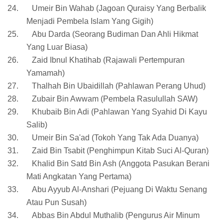
24.
Umeir Bin Wahab (Jagoan Quraisy Yang Berbalik
Menjadi Pembela Islam Yang Gigih)
25.
Abu Darda (Seorang Budiman Dan Ahli Hikmat
Yang Luar Biasa)
26.
Zaid Ibnul Khatihab (Rajawali Pertempuran
Yamamah)
27.
Thalhah Bin Ubaidillah (Pahlawan Perang Uhud)
28.
Zubair Bin Awwam (Pembela Rasulullah SAW)
29.
Khubaib Bin Adi (Pahlawan Yang Syahid Di Kayu
Salib)
30.
Umeir Bin Sa'ad (Tokoh Yang Tak Ada Duanya)
31.
Zaid Bin Tsabit (Penghimpun Kitab Suci Al-Quran)
32.
Khalid Bin Satd Bin Ash (Anggota Pasukan Berani
Mati Angkatan Yang Pertama)
33.
Abu Ayyub Al-Anshari (Pejuang Di Waktu Senang
Atau Pun Susah)
34.
Abbas Bin Abdul Muthalib (Pengurus Air Minum