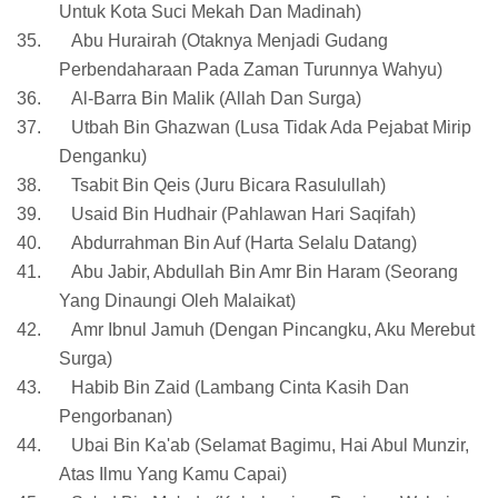
Untuk Kota Suci Mekah Dan Madinah)
35.
Abu Hurairah (Otaknya Menjadi Gudang
Perbendaharaan Pada Zaman Turunnya Wahyu)
36.
Al-Barra Bin Malik (Allah Dan Surga)
37.
Utbah Bin Ghazwan (Lusa Tidak Ada Pejabat Mirip
Denganku)
38.
Tsabit Bin Qeis (Juru Bicara Rasulullah)
39.
Usaid Bin Hudhair (Pahlawan Hari Saqifah)
40.
Abdurrahman Bin Auf (Harta Selalu Datang)
41.
Abu Jabir, Abdullah Bin Amr Bin Haram (Seorang
Yang Dinaungi Oleh Malaikat)
42.
Amr Ibnul Jamuh (Dengan Pincangku, Aku Merebut
Surga)
43.
Habib Bin Zaid (Lambang Cinta Kasih Dan
Pengorbanan)
44.
Ubai Bin Ka'ab (Selamat Bagimu, Hai Abul Munzir,
Atas Ilmu Yang Kamu Capai)