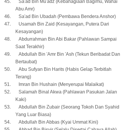
45.
Sa'ad Bin Mu'adz (Kebahagiaan Bagimu, Wahai
Abu Amr)
46.
Sa'ad Bin Ubadah (Pembawa Bendera Anshor)
47.
Usamah Bin Zaid (Kesayangan, Putera Dari
Kesayangan)
48.
Abdurrahman Bin Abi Bakar (Pahlawan Sampai
Saat Terakhir)
49.
Abdullah Bin 'Amr Bin 'Ash (Tekun Beribadat Dan
Bertaubat)
50.
Abu Sufyan Bin Harits (Habis Gelap Terbitlah
Terang)
51.
Imran Bin Hushain (Menyerupai Malaikat)
52.
Salamah Binal Akwa (Pahlawan Pasukan Jalan
Kaki)
53.
Abdullah Bin Zubair (Seorang Tokoh Dan Syahid
Yang Luar Biasa)
54.
Abdullah Bin Abbas (Kyai Ummat Kini)
55.
Abbad Bin Bisyir (Selalu Disertai Cahaya Allah)