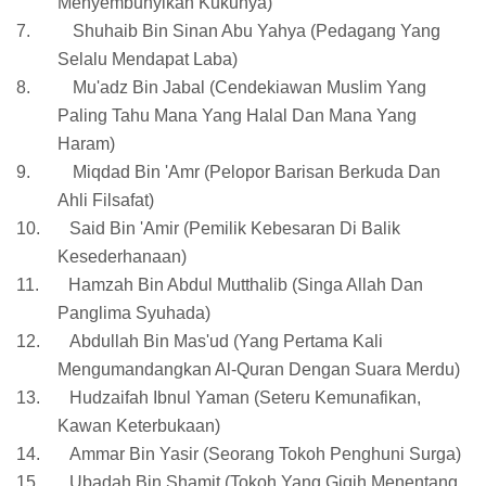
Menyembunyikan Kukunya)
7.
Shuhaib Bin Sinan Abu Yahya (Pedagang Yang
Selalu Mendapat Laba)
8.
Mu'adz Bin Jabal (Cendekiawan Muslim Yang
Paling Tahu Mana Yang Halal Dan Mana Yang
Haram)
9.
Miqdad Bin 'Amr (Pelopor Barisan Berkuda Dan
Ahli Filsafat)
10.
Said Bin 'Amir (Pemilik Kebesaran Di Balik
Kesederhanaan)
11.
Hamzah Bin Abdul Mutthalib (Singa Allah Dan
Panglima Syuhada)
12.
Abdullah Bin Mas'ud (Yang Pertama Kali
Mengumandangkan Al-Quran Dengan Suara Merdu)
13.
Hudzaifah Ibnul Yaman (Seteru Kemunafikan,
Kawan Keterbukaan)
14.
Ammar Bin Yasir (Seorang Tokoh Penghuni Surga)
15.
Ubadah Bin Shamit (Tokoh Yang Gigih Menentang