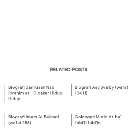
RELATED POSTS
Biografi dan Kisah Nabi
Biografi Asy Sya’by (wafat
Ibrahim as - Dibakar Hidup-
104 H)
Hidup
Biografi Imam Al-Bukhari
Golongan Murid At-ba’
(wafat 256)
Tabi’it Tabi’in