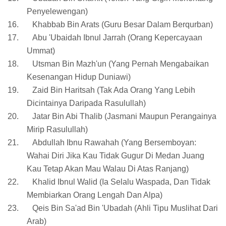
Penyelewengan)
16.
Khabbab Bin Arats (Guru Besar Dalam Berqurban)
17.
Abu 'Ubaidah Ibnul Jarrah (Orang Kepercayaan
Ummat)
18.
Utsman Bin Mazh'un (Yang Pernah Mengabaikan
Kesenangan Hidup Duniawi)
19.
Zaid Bin Haritsah (Tak Ada Orang Yang Lebih
Dicintainya Daripada Rasulullah)
20.
Jatar Bin Abi Thalib (Jasmani Maupun Perangainya
Mirip Rasulullah)
21.
Abdullah Ibnu Rawahah (Yang Bersemboyan:
Wahai Diri Jika Kau Tidak Gugur Di Medan Juang
Kau Tetap Akan Mau Walau Di Atas Ranjang)
22.
Khalid Ibnul Walid (Ia Selalu Waspada, Dan Tidak
Membiarkan Orang Lengah Dan Alpa)
23.
Qeis Bin Sa'ad Bin 'Ubadah (Ahli Tipu Muslihat Dari
Arab)