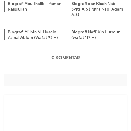
Biografi Abu Thalib - Paman
Biografi dan Kisah Nabi
Rasulullah
Syits A.S (Putra Nabi Adam
A.S)
Biografi Ali bin Al-Husein
Biografi Nafi’ bin Hurmuz
Zainal Abidin (Wafat 93 H)
(wafat 117 H)
0 KOMENTAR