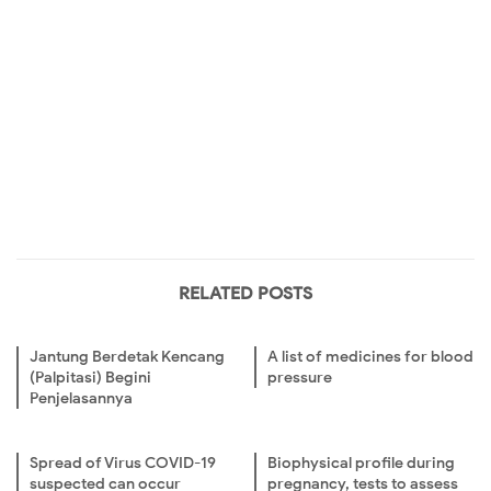
RELATED POSTS
Jantung Berdetak Kencang
A list of medicines for blood
(Palpitasi) Begini
pressure
Penjelasannya
Spread of Virus COVID-19
Biophysical profile during
suspected can occur
pregnancy, tests to assess