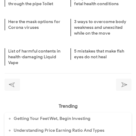
through the pipe Toilet
fetal health conditions
Here the mask options for
3 ways to overcome body
Corona viruses
weakness and unexcited
while on the move
List of harmful contents in
5 mistakes that make fish
health-damaging Liquid
eyes do not heal
Vape
Trending
Getting Your Feet Wet, Begin Investing
Understanding Price Earning Ratio And Types