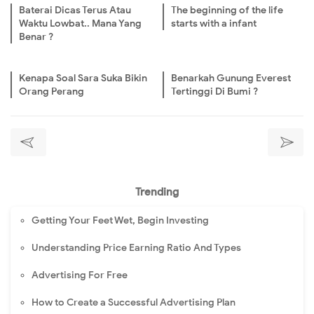
Baterai Dicas Terus Atau
The beginning of the life
Waktu Lowbat.. Mana Yang
starts with a infant
Benar ?
Kenapa Soal Sara Suka Bikin
Benarkah Gunung Everest
Orang Perang
Tertinggi Di Bumi ?
Trending
Getting Your Feet Wet, Begin Investing
Understanding Price Earning Ratio And Types
Advertising For Free
How to Create a Successful Advertising Plan