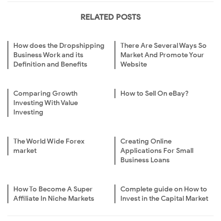
RELATED POSTS
How does the Dropshipping
There Are Several Ways So
Business Work and its
Market And Promote Your
Definition and Benefits
Website
Comparing Growth
How to Sell On eBay?
Investing With Value
Investing
The World Wide Forex
Creating Online
market
Applications For Small
Business Loans
How To Become A Super
Complete guide on How to
Affiliate In Niche Markets
Invest in the Capital Market