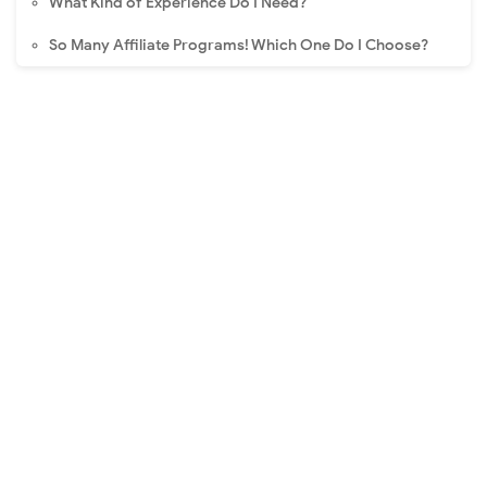
What Kind of Experience Do I Need?
So Many Affiliate Programs! Which One Do I Choose?