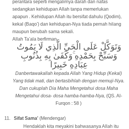
perantara seperti mengalirnya darah dan nafas
sedangkan kehidupan Allah tanpa memerlukan
apapun . Kehidupan Allah itu bersifat dahulu (Qodim),
kekal (Baqo') dan kehidupan-Nya tiada pernah hilang
maupun berubah sama sekali.
Allah Ta'ala berfirman,
وَتَوَكَّلْ عَلَى الْحَيِّ الَّذِي لَا يَمُوتُ
وَسَبِّحْ بِحَمْدِهِ ۚوَكَفَىٰ بِهِ بِذُنُوبِ
عِبَادِهِ خَبِيرًا
Dan
bertawakallah kepada Allah Yang Hidup (Kekal)
Yang tidak mati, dan bertasbihlah dengan memuji-Nya.
Dan cukuplah Dia Maha Mengetahui dosa Maha
Mengetahui dosa- dosa hamba-hamba-Nya,
(QS. Al-
Furqon : 58 )
11.
Sifat Sama'
(Mendengar)
Hendaklah kita meyakini bahwasanya Allah itu