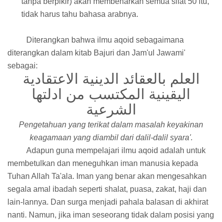
tanpa berpikir) akan membenarkan semua sifat 50 itu,
tidak harus tahu bahasa arabnya.
Diterangkan bahwa ilmu aqoid sebagaimana
diterangkan dalam kitab Bajuri dan Jam'ul Jawami'
sebagai:
العلم بالعقائد الدينية الاعتقادية
اليقينية المكتسب من ادلتها
الشرعية
Pengetahuan yang terikat dalam masalah keyakinan
keagamaan yang diambil dari dalil-dalil syara'.
Adapun guna mempelajari ilmu aqoid adalah untuk
membetulkan dan meneguhkan iman manusia kepada
Tuhan Allah Ta'ala. Iman yang benar akan mengesahkan
segala amal ibadah seperti shalat, puasa, zakat, haji dan
lain-lannya. Dan surga menjadi pahala balasan di akhirat
nanti. Namun, jika iman seseorang tidak dalam posisi yang