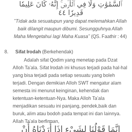
ٱلسَّمَٰوَٰتِ وَلَا فِي ٱلۡأَرۡضِۚ إِنَّهُۥ كَانَ عَلِيمٗا
قَدِيرٗا ٤٤
"Tidak ada sesuatupun yang dapat melemahkan Allah
baik dilangit maupun dibumi. Sesungguhnya Allah
Maha Mengetahui lagi Maha Kuasa"
(QS. Faathir : 44)
8.
Sifat Irodah
(Berkehendak)
Adalah sifat Qodim yang menetap pada Dzat
Alloh Ta'ala. Sifat Irodah ini khusus terjadi pada hal-hal
yang bisa terjadi pada setiap sesuatu yang boleh
terjadi. Dengan demikian Alloh SWT mengatur alam
semesta ini menurut keinginan, kehendak dan
ketentuan-ketentuan-Nya. Maka Alloh Ta'ala
menjadikan sesuatu ini panjang, pendek,baik dan
buruk, alim atau bodoh pada tempat ini dan lainnya.
Allah Ta'ala berfirman,
إِنَّمَا قَوْلُنَا لِشَيْءٍ إِذَا أَرَدْنَاهُ أَنْ