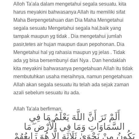
Alloh Ta'ala dalam mengetahui segala sesuatu. kita
harus meyakini bahwasanya Allah itu memiliki sifat
Maha Berpengetahuan dan Dia Maha Mengetahui
segala sesuatu Mengetahui segala hal,baik yang
tampak maupun yg tidak . Dia mengetahui jumlah
pasir,tetes air hujan maupun daun pepohonan. Dia
Mengetahui hal yg rahasia maupun yg jelas . Tidak
ada yg bisa bersembunyi dari Nya . Dan hendaklah
kita meyakini bahwasanya pengetahuan Allah itu tidak
membutuhkan usaha meraihnya, namun pengetahuan
Allah akan segala sesuatu itu telah ada sejak zaman
azali sebelum sesuatu itu ada.
Allah Ta'ala berfirman,
أَلَمْ تَرَ أَنَّ اللَّهَ يَعْلَمُ مَا فِي
السَّمَاوَاتِ وَمَا فِي الْأَرْضِ ۖمَا
يَكُونُ مِنْ نَجْوَىٰ ثَلَاثَةٍ إِلَّا هُوَ رَابِعُهُمْ