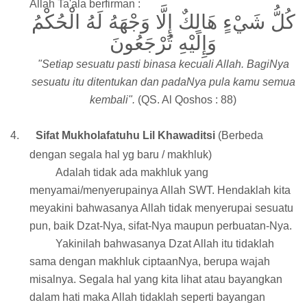
Allah Ta'ala berfirman :
كُلُّ شَيْءٍ هَالِكٌ إِلَّا وَجْهَهُ لَهُ الْحُكْمُ
وَإِلَيْهِ تُرْجَعُونَ
"Setiap sesuatu pasti binasa kecuali Allah. BagiNya
sesuatu itu ditentukan dan padaNya pula kamu semua
kembali".
(QS. Al Qoshos : 88)
4.
Sifat Mukholafatuhu Lil Khawaditsi
(Berbeda
dengan segala hal yg baru / makhluk)
Adalah tidak ada makhluk yang
menyamai/menyerupainya Allah SWT. Hendaklah kita
meyakini bahwasanya Allah tidak menyerupai sesuatu
pun, baik Dzat-Nya, sifat-Nya maupun perbuatan-Nya.
Yakinilah bahwasanya Dzat Allah itu tidaklah
sama dengan makhluk ciptaanNya, berupa wajah
misalnya. Segala hal yang kita lihat atau bayangkan
dalam hati maka Allah tidaklah seperti bayangan