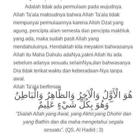
Adalah tidak ada permulaan pada wujudnya
Allah Ta'ala maksudnya bahwa Allah Ta'ala tidak
mempunyai permulaannya karena Alloh Dzat yang
agung, pencipta alam semesta dan pencipta makhluk
yang ada, maka sudah pasti Allah yang
mendahuluinya. Hendaklah kita meyakini bahwasanya
Allah itu Maha Dahulu adaNya,yakni Allah itu ada
sebelum adanya sesuatu selainNya,dan bahwasanya
Dia tidak terikat waktu dan keberadaan-Nya tanpa
awal.
Allah Ta'ala berfirman
هُوَ الْأَوَّلُ وَالْآخِرُ وَالظَّاهِرُ وَالْبَاطِنُ
ۖوَهُوَ بِكُلِّ شَيْءٍ عَلِيمٌ
"Dialah Allah yang Awal, yang Akhir,yang Dhohir dan
yang Bathin dan dia maha mengetahui segala
sesuatu".
(QS. Al Hadid : 3)