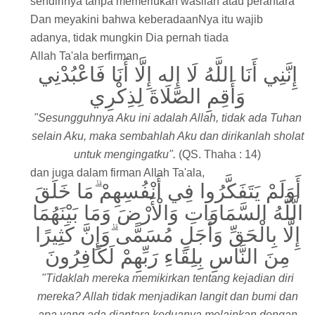
sendirinya tanpa memerlukan wasilah atau perantara
Dan meyakini bahwa keberadaanNya itu wajib
adanya, tidak mungkin Dia pernah tiada
Allah Ta'ala berfirman,
إِنَّنِي أَنَا اللَّهُ لَا إله إِلَّا أَنَا فَاعْبُدْنِي
وَأَقِمِ الصَّلَاةَ لِذِكْرِي
"Sesungguhnya Aku ini adalah Allah, tidak ada Tuhan
selain Aku, maka sembahlah Aku dan dirikanlah sholat
untuk mengingatku".
(QS. Thaha : 14)
dan juga dalam firman Allah Ta'ala,
أَوَلَمْ يَتَفَكَّرُوا فِي أَنْفُسِهِمْ ۗمَا خَلَقَ
الَّلَّهُ السَّمَاوَاتِ وَالْأَرْضَ وَمَا بَيْنَهُمَا
إِلَّا بِالْحَقِّ وَأَجَلٍ مُسَمًّى ۗوَإِنَّ كَثِيرًا
مِنَ النَّاسِ بِلِقَاءِ رَبِّهِمْ لَكَافِرُونَ
"Tidaklah mereka memikirkan tentang kejadian diri
mereka? Allah tidak menjadikan langit dan bumi dan
apa yang ada diantara keduanya melainkan dengan