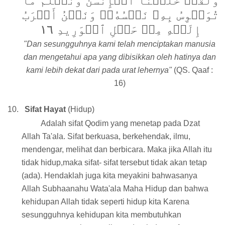
وَلَقَدۡ خَلَقۡنَا ٱلۡإِنسَٰنَ وَنَعۡلَمُ مَا
تُوَسۡوِسُ بِهِۦ نَفۡسُهُۥۖ وَنَحۡنُ أَقۡرَبُ
إِلَيۡهِ مِنۡ حَبۡلِ ٱلۡوَرِيدِ ١٦
"Dan sesungguhnya kami telah menciptakan manusia
dan mengetahui apa yang dibisikkan oleh hatinya dan
kami lebih dekat dari pada urat lehernya"
(QS. Qaaf :
16)
10.
Sifat Hayat
(Hidup)
Adalah sifat Qodim yang menetap pada Dzat
Allah Ta'ala. Sifat berkuasa, berkehendak, ilmu,
mendengar, melihat dan berbicara. Maka jika Allah itu
tidak hidup,maka sifat- sifat tersebut tidak akan tetap
(ada). Hendaklah juga kita meyakini bahwasanya
Allah Subhaanahu Wata'ala Maha Hidup dan bahwa
kehidupan Allah tidak seperti hidup kita Karena
sesungguhnya kehidupan kita membutuhkan