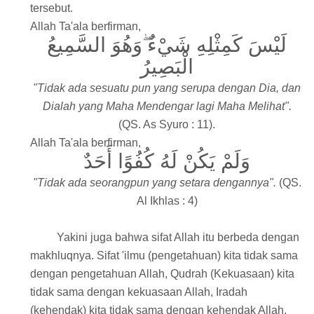
tersebut.
Allah Ta'ala berfirman,
لَيْسَ كَمِثْلِهِ شَيْءٌ ۖوَهُوَ السَّمِيعُ
الْبَصِيرُ
"Tidak ada sesuatu pun yang serupa dengan Dia, dan
Dialah yang Maha Mendengar lagi Maha Melihat".
(QS. As Syuro : 11).
Allah Ta'ala berfirman,
وَلَمْ يَكُنْ لَهُ كُفُوًا أَحَدٌ
"Tidak ada seorangpun yang setara dengannya".
(QS.
Al Ikhlas : 4)
Yakini juga bahwa sifat Allah itu berbeda dengan
makhluqnya. Sifat 'ilmu (pengetahuan) kita tidak sama
dengan pengetahuan Allah, Qudrah (Kekuasaan) kita
tidak sama dengan kekuasaan Allah, Iradah
(kehendak) kita tidak sama dengan kehendak Allah,