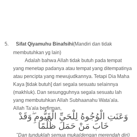
5.
Sifat Qiyamuhu Binafsihi
(Mandiri dan tidak
membutuhkan yg lain)
Adalah bahwa Allah tidak butuh pada tempat
yang menetap padanya atau tempat yang ditempatinya
atau pencipta yang mewujudkannya. Tetapi Dia Maha
Kaya [tidak butuh] dari segala sesuatu selainnya
(makhluk). Dan sesungguhnya segala sesuatu lah
yang membutuhkan Allah Subhaanahu Wata'ala.
Allah Ta'ala berfirman,
وَعَنَتِ الْوُجُوهُ لِلْحَيِّ الْقَيُّومِ ۖوَقَدْ
خَابَ مَنْ حَمَلَ ظُلْمًا
"Dan tunduklah semua muka(dengan merendah diri)