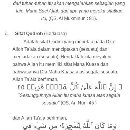
dari tuhan-tuhan itu akan mengalahkan sebagian yang
lain. Maha Suci Allah dari apa yang mereka sifatkan
itu,
(QS. Al Mukminun : 91).
7.
Sifat Qudroh
(Berkuasa)
Adalah sifat Qodim yang menetap pada Dzat
Alloh Ta'ala dalam menciptakan (sesuatu) dan
meniadakan (sesuatu). Hendaklah kita meyakini
bahwa Allah itu memiliki sifat Maha Kuasa dan
bahwasanya Dia Maha Kuasa atas segala sesuatu.
Allah Ta'ala berfirman,
ۚ إِنَّ ٱللَّهَ عَلَىٰ كُلِّ شَيۡءٖ قَدِيرٞ ٤٥
"Sesungguhnya Allah itu maha kuasa atas segala
sesuatu"
(QS. An Nur : 45 )
dan Allah Ta'ala berfirman,
وَمَا كَانَ ٱللَّهُ لِيُعۡجِزَهُۥ مِن شَيۡءٖ فِي