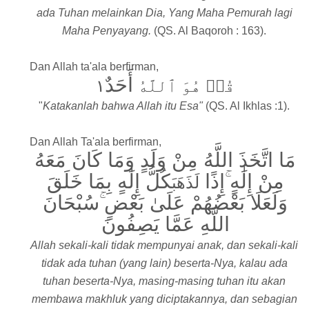
ada Tuhan melainkan Dia, Yang Maha Pemurah lagi
Maha Penyayang.
(QS. Al Baqoroh : 163).
Dan Allah ta'ala berfirman,
أَحَدٌ
١
قُلۡ هُوَ ٱللَّهُ
"
Katakanlah
bahwa Allah itu Esa"
(QS. Al Ikhlas :1).
Dan Allah Ta'ala berfirman,
مَا اتَّخَذَ اللَّهُ مِنْ وَلَدٍ وَمَا كَانَ مَعَهُ
مِنْ إِلَٰهٍ ۚإِذًا
كُلُّ إِلَٰهٍ بِمَا خَلَقَ
لَذَهَبَ
وَلَعَلَا بَعْضُهُمْ عَلَىٰ بَعْضٍ ۚسُبْحَانَ
اللَّهِ عَمَّا يَصِفُونَ
Allah sekali-kali tidak mempunyai anak, dan sekali-kali
tidak ada tuhan (yang lain) beserta-Nya, kalau ada
tuhan beserta-Nya, masing-masing tuhan itu akan
membawa makhluk yang diciptakannya, dan sebagian