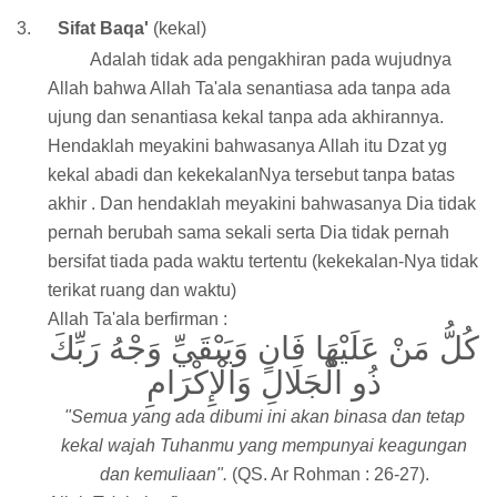
3.
Sifat Baqa'
(kekal)
Adalah tidak ada pengakhiran pada wujudnya
Allah bahwa Allah Ta'ala senantiasa ada tanpa ada
ujung dan senantiasa kekal tanpa ada akhirannya.
Hendaklah meyakini bahwasanya Allah itu Dzat yg
kekal abadi dan kekekalanNya tersebut tanpa batas
akhir . Dan hendaklah meyakini bahwasanya Dia tidak
pernah berubah sama sekali serta Dia tidak pernah
bersifat tiada pada waktu tertentu (kekekalan-Nya tidak
terikat ruang dan waktu)
Allah Ta'ala berfirman :
كُلُّ مَنْ عَلَيْهَا فَانٍ وَيَبْقَيِّ وَجْهُ رَبِّكَ
ذُو الْجَلَالِ وَالْإِكْرَامِ
"Semua yang ada dibumi ini akan binasa dan tetap
kekal wajah Tuhanmu yang mempunyai keagungan
dan kemuliaan".
(QS. Ar Rohman : 26-27).