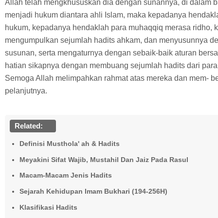
Allah telah mengkhususkan dia dengan sunannya, di dalam
menjadi hukum diantara ahli Islam, maka kepadanya hendak
hukum, kepadanya hendaklah para muhaqqiq merasa ridho, k
mengumpulkan sejumlah hadits ahkam, dan menyusunnya d
susunan, serta mengaturnya dengan sebaik-baik aturan bers
hatian sikapnya dengan membuang sejumlah hadits dari para 
Semoga Allah melimpahkan rahmat atas mereka dan mem- ber
pelanjutnya.
Related:
Definisi Musthola' ah & Hadits
Meyakini Sifat Wajib, Mustahil Dan Jaiz Pada Rasul
Macam-Macam Jenis Hadits
Sejarah Kehidupan Imam Bukhari (194-256H)
Klasifikasi Hadits