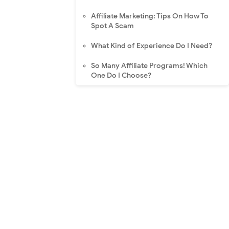
Affiliate Marketing: Tips On How To
Spot A Scam
What Kind of Experience Do I Need?
So Many Affiliate Programs! Which
One Do I Choose?