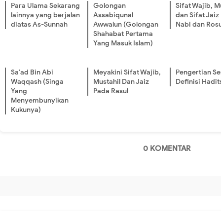
Para Ulama Sekarang
Golongan
Sifat Wajib, M
lainnya yang berjalan
Assabiqunal
dan Sifat Jaiz
diatas As-Sunnah
Awwalun (Golongan
Nabi dan Rosu
Shahabat Pertama
Yang Masuk Islam)
Sa’ad Bin Abi
Meyakini Sifat Wajib,
Pengertian Se
Waqqash (Singa
Mustahil Dan Jaiz
Definisi Hadit
Yang
Pada Rasul
Menyembunyikan
Kukunya)
0 KOMENTAR