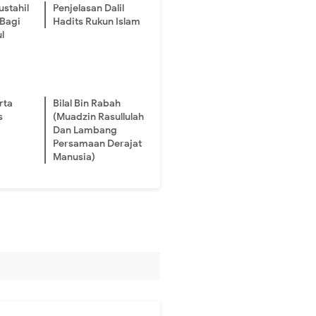
ustahil
Penjelasan Dalil
 Bagi
Hadits Rukun Islam
l
rta
Bilal Bin Rabah
s
(Muadzin Rasullulah
Dan Lambang
Persamaan Derajat
Manusia)