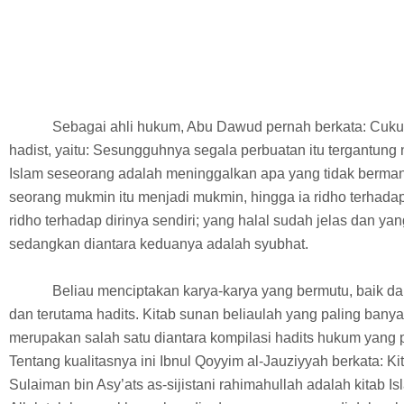
Sebagai ahli hukum, Abu Dawud pernah berkata: Cuk
hadist, yaitu: Sesungguhnya segala perbuatan itu tergantung
Islam seseorang adalah meninggalkan apa yang tidak berman
seorang mukmin itu menjadi mukmin, hingga ia ridho terhada
ridho terhadap dirinya sendiri; yang halal sudah jelas dan ya
sedangkan diantara keduanya adalah syubhat.
Beliau menciptakan karya-karya yang bermutu, baik dal
dan terutama hadits. Kitab sunan beliaulah yang paling banya
merupakan salah satu diantara kompilasi hadits hukum yang p
Tentang kualitasnya ini Ibnul Qoyyim al-Jauziyyah berkata:
Sulaiman bin Asy’ats as-sijistani rahimahullah adalah kitab I