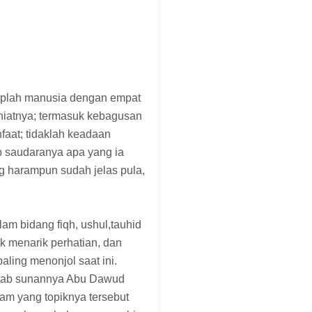
uplah manusia dengan empat
 niatnya; termasuk kebagusan
faat; tidaklah keadaan
p saudaranya apa yang ia
ng harampun sudah jelas pula,
am bidang fiqh, ushul,tauhid
k menarik perhatian, dan
aling menonjol saat ini.
 Kitab sunannya Abu Dawud
slam yang topiknya tersebut