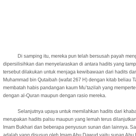
Di samping itu, mereka pun telah bersusah payah men
dipersilisihkan dan menyelaraskan di antara hadits yang tamp
tersebut dilakukan untuk menjaga kewibawaan dari hadits d
Muhammad bin Qutaibah (wafat 267 H) dengan kitab beliau Ta’
membatah habis pandangan kaum Mu’tazilah yang memperte
dengan al-Quran maupun dengan rasio mereka.
Selanjutnya upaya untuk memilahkan hadits dari khaba
merupakan hadits palsu maupun yang lemah terus dilanjutka
Imam Bukhari dan beberapa penyusun sunan dan lainnya. Sala
adalah yang disusun oleh Imam Abu Dawud yaitu sunan Abu 