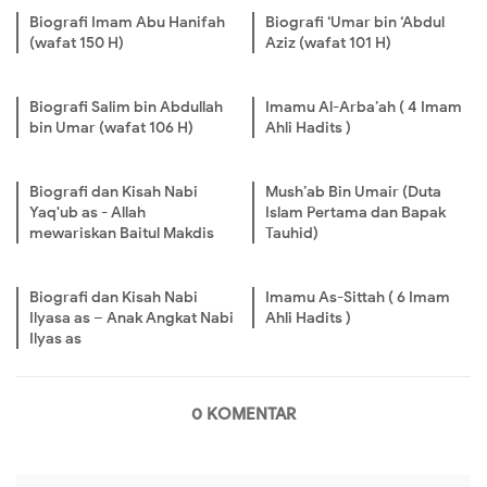
Biografi Imam Abu Hanifah
Biografi ‘Umar bin ‘Abdul
(wafat 150 H)
Aziz (wafat 101 H)
Biografi Salim bin Abdullah
Imamu Al-Arba’ah ( 4 Imam
bin Umar (wafat 106 H)
Ahli Hadits )
Biografi dan Kisah Nabi
Mush’ab Bin Umair (Duta
Yaq'ub as - Allah
Islam Pertama dan Bapak
mewariskan Baitul Makdis
Tauhid)
Biografi dan Kisah Nabi
Imamu As-Sittah ( 6 Imam
Ilyasa as – Anak Angkat Nabi
Ahli Hadits )
Ilyas as
0 KOMENTAR