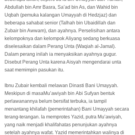
Abdullah bin Amr Basra, Sa’ad bin As, dan Wahid bin
Uqbah (pemuka kalangan Umayyah di Hedzjaz) dan
beberapa sahabat senior (Talhah bin Ubaidillah dan
Zubair bin Awwam), dan ayahnya. Perselisihan antara
kelompoknya dan kelompok Aliyang sedang berkuasa
diselesaikan dalam Perang Unta (Waqiah al-Jamal).
Dalam perang inilah ia menyaksikan ayahnya gugur.
Disebut Perang Unta karena Aisyah mengendarai unta
saat memimpin pasukan itu.
Ibnu Zubair kembali melawan Dinasti Bani Umayyah.
Meskipun di masaMu’awiyah bin Abi Sufyan bentuk
perlawanannya belum bersifat terbuka, ia tampil
menantang khilafah (pemerintahan) Bani Umayyah secara
terang-terangan. Ia memprotes Yazid, putra Mu’awiyah,
yang naik menjadi khalifahatas penunjukan ayahnya
setelah ayahnya wafat. Yazid memerintahkan walinya di