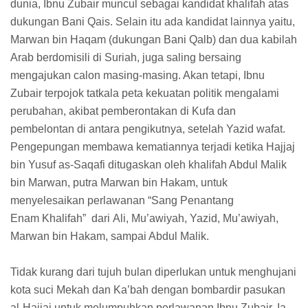
dunia, Ibnu Zubair muncul sebagai kandidat khalifah atas
dukungan Bani Qais. Selain itu ada kandidat lainnya yaitu,
Marwan bin Haqam (dukungan Bani Qalb) dan dua kabilah
Arab berdomisili di Suriah, juga saling bersaing
mengajukan calon masing-masing. Akan tetapi, Ibnu
Zubair terpojok tatkala peta kekuatan politik mengalami
perubahan, akibat pemberontakan di Kufa dan
pembelontan di antara pengikutnya, setelah Yazid wafat.
Pengepungan membawa kematiannya terjadi ketika Hajjaj
bin Yusuf as-Saqafi ditugaskan oleh khalifah Abdul Malik
bin Marwan, putra Marwan bin Hakam, untuk
menyelesaikan perlawanan “Sang Penantang
Enam Khalifah” dari Ali, Mu’awiyah, Yazid, Mu’awiyah,
Marwan bin Hakam, sampai Abdul Malik.
Tidak kurang dari tujuh bulan diperlukan untuk menghujani
kota suci Mekah dan Ka’bah dengan bombardir pasukan
al-Hajjaj untuk melumpuhkan perlawanan Ibnu Zubair. Ia