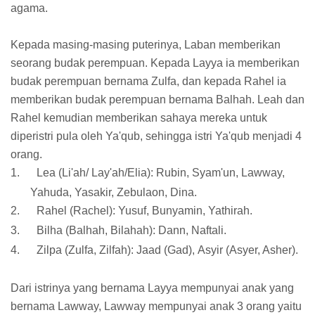
agama.
Kepada masing-masing puterinya, Laban memberikan
seorang budak perempuan. Kepada Layya ia memberikan
budak perempuan bernama Zulfa, dan kepada Rahel ia
memberikan budak perempuan bernama Balhah. Leah dan
Rahel kemudian memberikan sahaya mereka untuk
diperistri pula oleh Ya'qub, sehingga istri Ya'qub menjadi 4
orang.
1.
Lea (Li'ah/ Lay'ah/Elia): Rubin, Syam'un, Lawway,
Yahuda, Yasakir, Zebulaon, Dina.
2.
Rahel (Rachel): Yusuf, Bunyamin, Yathirah.
3.
Bilha (Balhah, Bilahah): Dann, Naftali.
4.
Zilpa (Zulfa, Zilfah): Jaad (Gad), Asyir (Asyer, Asher).
Dari istrinya yang bernama Layya mempunyai anak yang
bernama Lawway, Lawway mempunyai anak 3 orang yaitu