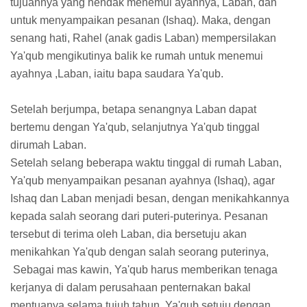
tujuannya yang hendak menemui ayahnya, Laban, dan
untuk menyampaikan pesanan (Ishaq). Maka, dengan
senang hati, Rahel (anak gadis Laban) mempersilakan
Ya'qub mengikutinya balik ke rumah untuk menemui
ayahnya ,Laban, iaitu bapa saudara Ya'qub.
Setelah berjumpa, betapa senangnya Laban dapat
bertemu dengan Ya'qub, selanjutnya Ya'qub tinggal
dirumah Laban.
Setelah selang beberapa waktu tinggal di rumah Laban,
Ya'qub menyampaikan pesanan ayahnya (Ishaq), agar
Ishaq dan Laban menjadi besan, dengan menikahkannya
kepada salah seorang dari puteri-puterinya. Pesanan
tersebut di terima oleh Laban, dia bersetuju akan
menikahkan Ya'qub dengan salah seorang puterinya,
Sebagai mas kawin, Ya'qub harus memberikan tenaga
kerjanya di dalam perusahaan penternakan bakal
mentuanya selama tujuh tahun. Ya'qub setuju dengan