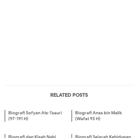
RELATED POSTS
Biografi Sofyan Ats-Tsauri
Biografi Anas bin Malik
(97-191 H)
(Wafat 93 H)
Biografi dan Kisah Nabi
Biografi Sejarah Kehidupan