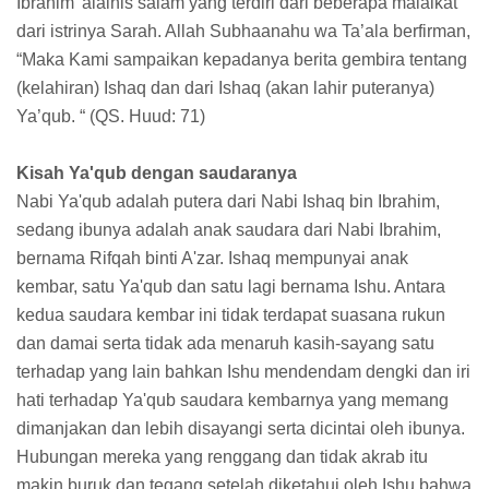
Ibrahim 'alaihis salam yang terdiri dari beberapa malaikat
dari istrinya Sarah. Allah Subhaanahu wa Ta’ala berfirman,
“Maka Kami sampaikan kepadanya berita gembira tentang
(kelahiran) Ishaq dan dari Ishaq (akan lahir puteranya)
Ya’qub. “ (QS. Huud: 71)
Kisah Ya'qub dengan saudaranya
Nabi Ya'qub adalah putera dari Nabi Ishaq bin Ibrahim,
sedang ibunya adalah anak saudara dari Nabi Ibrahim,
bernama Rifqah binti A'zar. Ishaq mempunyai anak
kembar, satu Ya'qub dan satu lagi bernama Ishu. Antara
kedua saudara kembar ini tidak terdapat suasana rukun
dan damai serta tidak ada menaruh kasih-sayang satu
terhadap yang lain bahkan Ishu mendendam dengki dan iri
hati terhadap Ya'qub saudara kembarnya yang memang
dimanjakan dan lebih disayangi serta dicintai oleh ibunya.
Hubungan mereka yang renggang dan tidak akrab itu
makin buruk dan tegang setelah diketahui oleh Ishu bahwa