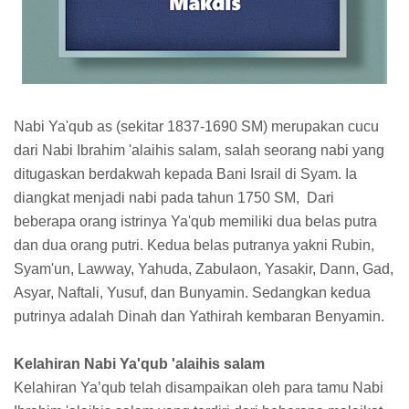
Nabi Ya'qub as (sekitar 1837-1690 SM) merupakan cucu
dari Nabi Ibrahim 'alaihis salam, salah seorang nabi yang
ditugaskan berdakwah kepada Bani Israil di Syam. Ia
diangkat menjadi nabi pada tahun 1750 SM, Dari
beberapa orang istrinya Ya'qub memiliki dua belas putra
dan dua orang putri. Kedua belas putranya yakni Rubin,
Syam'un, Lawway, Yahuda, Zabulaon, Yasakir, Dann, Gad,
Asyar, Naftali, Yusuf, dan Bunyamin. Sedangkan kedua
putrinya adalah Dinah dan Yathirah kembaran Benyamin.
Kelahiran Nabi Ya'qub 'alaihis salam
Kelahiran Ya’qub telah disampaikan oleh para tamu Nabi