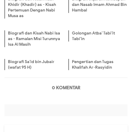
Khidir (Khadir) as - Kisah
dan Nasab Imam Ahmad Bin
Pertemuan Dengan Nabi
Hambal
Musa as
Biografi dan Kisah Nabi Isa
Golongan Atba’ Tabi’it
as - Ramalan Misi Turunnya
Tabi’in
Isa Al Masih
Biografi Sa’id bin Jubair
Pengertian dan Tugas
(wafat 95 H)
Khalifah Ar-Rasyidin
0 KOMENTAR