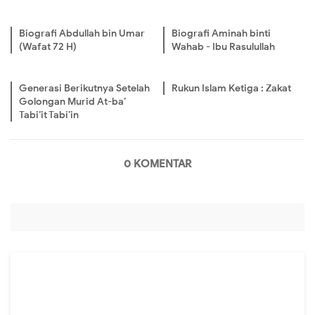
Biografi Abdullah bin Umar
Biografi Aminah binti
(Wafat 72 H)
Wahab - Ibu Rasulullah
Generasi Berikutnya Setelah
Rukun Islam Ketiga : Zakat
Golongan Murid At-ba’
Tabi’it Tabi’in
0 KOMENTAR