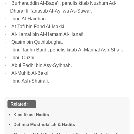
·
Burhanuddin Al-Baqa’i, penulis kitab Nuzhum Ad-
Dhurar fi Tanasub Al-Ayi wa As-Suwar.
·
Ibnu Al-Haidhari.
·
At-Tafi bin Fahd Al-Makki.
·
Al-Kamal bin Al-Hamam Al-Hanafi.
·
Qasim bin Quthlubugha.
·
Ibnu Taghri Bardi, penulis kitab Al-Manhal Ash-Shafi.
·
Ibnu Quzni.
·
Abul Fadhl bin Asy-Syihnah.
·
Al-Muhib Al-Bakri.
·
Ibnu Ash-Shairafi.
Related:
Klasifikasi Hadits
Definisi Musthola' ah & Hadits