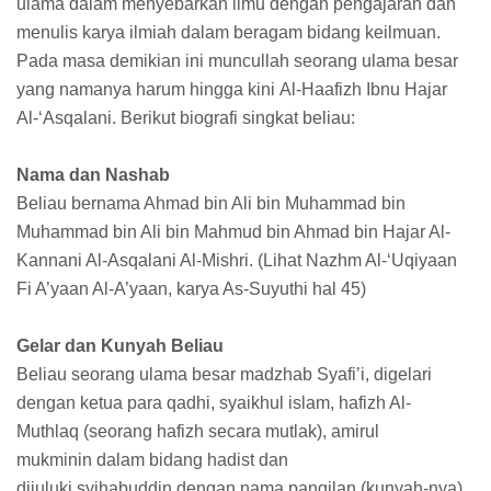
ulama dalam menyebarkan ilmu dengan pengajaran dan
menulis karya ilmiah dalam beragam bidang keilmuan.
Pada masa demikian ini muncullah seorang ulama besar
yang namanya harum hingga kini Al-Haafizh Ibnu Hajar
Al-‘Asqalani. Berikut biografi singkat beliau:
Nama dan Nashab
Beliau bernama Ahmad bin Ali bin Muhammad bin
Muhammad bin Ali bin Mahmud bin Ahmad bin Hajar Al-
Kannani Al-Asqalani Al-Mishri. (Lihat Nazhm Al-‘Uqiyaan
Fi A’yaan Al-A’yaan, karya As-Suyuthi hal 45)
Gelar dan Kunyah Beliau
Beliau seorang ulama besar madzhab Syafi’i, digelari
dengan ketua para qadhi, syaikhul islam, hafizh Al-
Muthlaq (seorang hafizh secara mutlak), amirul
mukminin dalam bidang hadist dan
dijuluki syihabuddin dengan nama pangilan (kunyah-nya)