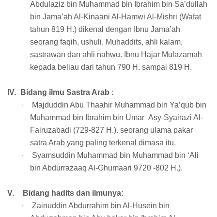
Abdulaziz bin Muhammad bin Ibrahim bin Sa’dullah
bin Jama’ah Al-Kinaani Al-Hamwi Al-Mishri (Wafat
tahun 819 H.) dikenal dengan Ibnu Jama’ah
seorang faqih, ushuli, Muhaddits, ahli kalam,
sastrawan dan ahli nahwu. Ibnu Hajar Mulazamah
kepada beliau dari tahun 790 H. sampai 819 H.
IV.
Bidang ilmu Sastra Arab :
·
Majduddin Abu Thaahir Muhammad bin Ya’qub bin
Muhammad bin Ibrahim bin Umar Asy-Syairazi Al-
Fairuzabadi (729-827 H.). seorang ulama pakar
satra Arab yang paling terkenal dimasa itu.
·
Syamsuddin Muhammad bin Muhammad bin ‘Ali
bin Abdurrazaaq Al-Ghumaari 9720 -802 H.).
V.
Bidang hadits dan ilmunya:
·
Zainuddin Abdurrahim bin Al-Husein bin