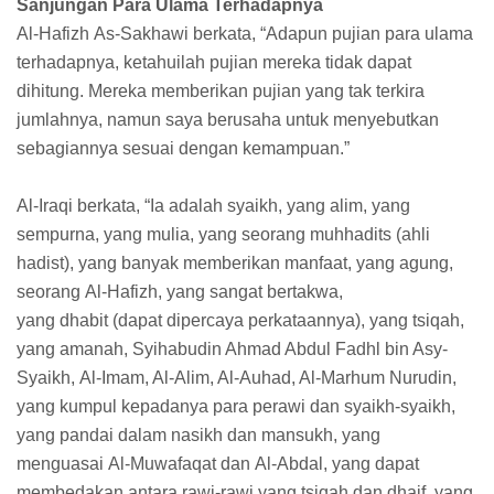
Sanjungan Para Ulama Terhadapnya
Al-Hafizh As-Sakhawi berkata, “Adapun pujian para ulama
terhadapnya, ketahuilah pujian mereka tidak dapat
dihitung. Mereka memberikan pujian yang tak terkira
jumlahnya, namun saya berusaha untuk menyebutkan
sebagiannya sesuai dengan kemampuan.”
Al-Iraqi berkata, “Ia adalah syaikh, yang alim, yang
sempurna, yang mulia, yang seorang muhhadits (ahli
hadist), yang banyak memberikan manfaat, yang agung,
seorang Al-Hafizh, yang sangat bertakwa,
yang dhabit (dapat dipercaya perkataannya), yang tsiqah,
yang amanah, Syihabudin Ahmad Abdul Fadhl bin Asy-
Syaikh, Al-Imam, Al-Alim, Al-Auhad, Al-Marhum Nurudin,
yang kumpul kepadanya para perawi dan syaikh-syaikh,
yang pandai dalam nasikh dan mansukh, yang
menguasai Al-Muwafaqat dan Al-Abdal, yang dapat
membedakan antara rawi-rawi yang tsiqah dan dhaif, yang