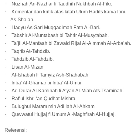
·
Nuzhah An-Nazhar fi Taudhih Nukhbah Al-Fikr.
·
Komentar dan kritik atas kitab Ulum Hadits karya Ibnu
As-Shalah.
·
Hadyu As-Sari Muqqadimah Fath Al-Bari.
·
Tabshir Al-Muntabash bi Tahrir Al-Musytabah.
·
Ta’jil Al-Manfaah bi Zawaid Rijal Al-Aimmah Al-Arba’ah.
·
Taqrib At-Tahdzib.
·
Tahdzib At-Tahdzib.
·
Lisan Al-Mizan.
·
Al-Ishabah fi Tamyiz Ash-Shahabah.
·
Inba’ Al-Ghamar bi Inba’ Al-Umur.
·
Ad-Durar Al-Kaminah fi A’yan Al-Miah Ats-Tsaminah.
·
Raf’ul Ishri ‘an Qudhat Mishra.
·
Bulughul Maram min Adillah Al-Ahkam.
·
Quwwatul Hujjaj fi Umum Al-Maghfirah Al-Hujjaj.
Referensi: