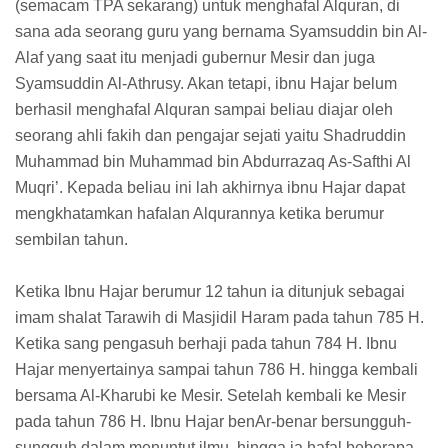
(semacam TPA sekarang) untuk menghafal Alquran, di
sana ada seorang guru yang bernama Syamsuddin bin Al-
Alaf yang saat itu menjadi gubernur Mesir dan juga
Syamsuddin Al-Athrusy. Akan tetapi, ibnu Hajar belum
berhasil menghafal Alquran sampai beliau diajar oleh
seorang ahli fakih dan pengajar sejati yaitu Shadruddin
Muhammad bin Muhammad bin Abdurrazaq As-Safthi Al
Muqri’. Kepada beliau ini lah akhirnya ibnu Hajar dapat
mengkhatamkan hafalan Alqurannya ketika berumur
sembilan tahun.
Ketika Ibnu Hajar berumur 12 tahun ia ditunjuk sebagai
imam shalat Tarawih di Masjidil Haram pada tahun 785 H.
Ketika sang pengasuh berhaji pada tahun 784 H. Ibnu
Hajar menyertainya sampai tahun 786 H. hingga kembali
bersama Al-Kharubi ke Mesir. Setelah kembali ke Mesir
pada tahun 786 H. Ibnu Hajar benAr-benar bersungguh-
sungguh dalam menuntut ilmu, hingga ia hafal beberapa