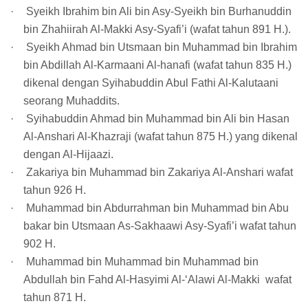
·
Syeikh Ibrahim bin Ali bin Asy-Syeikh bin Burhanuddin
bin Zhahiirah Al-Makki Asy-Syafi’i (wafat tahun 891 H.).
·
Syeikh Ahmad bin Utsmaan bin Muhammad bin Ibrahim
bin Abdillah Al-Karmaani Al-hanafi (wafat tahun 835 H.)
dikenal dengan Syihabuddin Abul Fathi Al-Kalutaani
seorang Muhaddits.
·
Syihabuddin Ahmad bin Muhammad bin Ali bin Hasan
Al-Anshari Al-Khazraji (wafat tahun 875 H.) yang dikenal
dengan Al-Hijaazi.
·
Zakariya bin Muhammad bin Zakariya Al-Anshari wafat
tahun 926 H.
·
Muhammad bin Abdurrahman bin Muhammad bin Abu
bakar bin Utsmaan As-Sakhaawi Asy-Syafi’i wafat tahun
902 H.
·
Muhammad bin Muhammad bin Muhammad bin
Abdullah bin Fahd Al-Hasyimi Al-‘Alawi Al-Makki wafat
tahun 871 H.