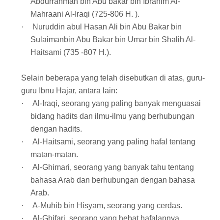
Abdurrahman bin Abu bakar bin Ibrahim Al-
Mahraani Al-Iraqi (725-806 H. ).
·
Nuruddin abul Hasan Ali bin Abu Bakar bin
Sulaimanbin Abu Bakar bin Umar bin Shalih Al-
Haitsami (735 -807 H.).
Selain beberapa yang telah disebutkan di atas, guru-
guru Ibnu Hajar, antara lain:
·
Al-Iraqi, seorang yang paling banyak menguasai
bidang hadits dan ilmu-ilmu yang berhubungan
dengan hadits.
·
Al-Haitsami, seorang yang paling hafal tentang
matan-matan.
·
Al-Ghimari, seorang yang banyak tahu tentang
bahasa Arab dan berhubungan dengan bahasa
Arab.
·
A-Muhib bin Hisyam, seorang yang cerdas.
·
Al-Ghifari, seorang yang hebat hafalannya.