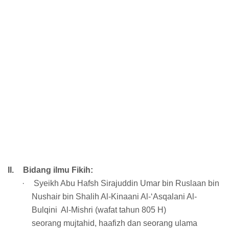
II.
Bidang ilmu Fikih:
·
Syeikh Abu Hafsh Sirajuddin Umar bin Ruslaan bin
Nushair bin Shalih Al-Kinaani Al-‘Asqalani Al-
Bulqini Al-Mishri (wafat tahun 805 H)
seorang mujtahid, haafizh dan seorang ulama