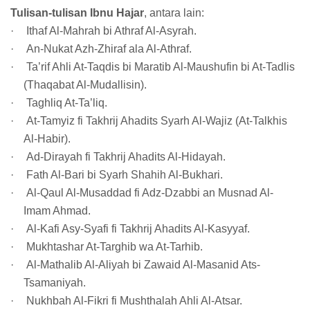
Tulisan-tulisan Ibnu Hajar
, antara lain:
·
Ithaf Al-Mahrah bi Athraf Al-Asyrah.
·
An-Nukat Azh-Zhiraf ala Al-Athraf.
·
Ta’rif Ahli At-Taqdis bi Maratib Al-Maushufin bi At-Tadlis
(Thaqabat Al-Mudallisin).
·
Taghliq At-Ta’liq.
·
At-Tamyiz fi Takhrij Ahadits Syarh Al-Wajiz (At-Talkhis
Al-Habir).
·
Ad-Dirayah fi Takhrij Ahadits Al-Hidayah.
·
Fath Al-Bari bi Syarh Shahih Al-Bukhari.
·
Al-Qaul Al-Musaddad fi Adz-Dzabbi an Musnad Al-
Imam Ahmad.
·
Al-Kafi Asy-Syafi fi Takhrij Ahadits Al-Kasyyaf.
·
Mukhtashar At-Targhib wa At-Tarhib.
·
Al-Mathalib Al-Aliyah bi Zawaid Al-Masanid Ats-
Tsamaniyah.
·
Nukhbah Al-Fikri fi Mushthalah Ahli Al-Atsar.