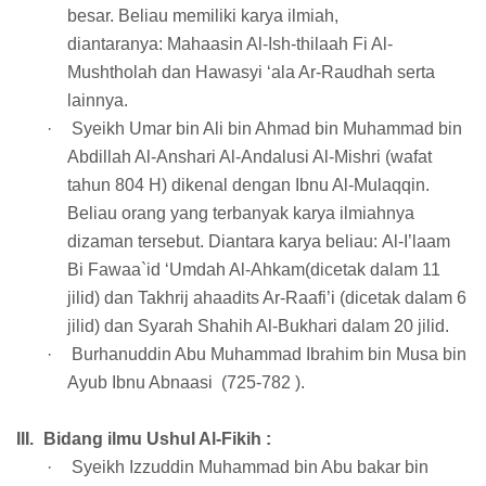
besar. Beliau memiliki karya ilmiah,
diantaranya: Mahaasin Al-Ish-thilaah Fi Al-
Mushtholah dan Hawasyi ‘ala Ar-Raudhah serta
lainnya.
·
Syeikh Umar bin Ali bin Ahmad bin Muhammad bin
Abdillah Al-Anshari Al-Andalusi Al-Mishri (wafat
tahun 804 H) dikenal dengan Ibnu Al-Mulaqqin.
Beliau orang yang terbanyak karya ilmiahnya
dizaman tersebut. Diantara karya beliau: Al-I’laam
Bi Fawaa`id ‘Umdah Al-Ahkam(dicetak dalam 11
jilid) dan Takhrij ahaadits Ar-Raafi’i (dicetak dalam 6
jilid) dan Syarah Shahih Al-Bukhari dalam 20 jilid.
·
Burhanuddin Abu Muhammad Ibrahim bin Musa bin
Ayub Ibnu Abnaasi (725-782 ).
III.
Bidang ilmu Ushul Al-Fikih :
·
Syeikh Izzuddin Muhammad bin Abu bakar bin