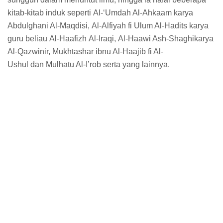
kitab-kitab induk seperti Al-‘Umdah Al-Ahkaam karya
Abdulghani Al-Maqdisi, Al-Alfiyah fi Ulum Al-Hadits karya
guru beliau Al-Haafizh Al-Iraqi, Al-Haawi Ash-Shaghikarya
Al-Qazwinir, Mukhtashar ibnu Al-Haajib fi Al-
Ushul dan Mulhatu Al-I’rob serta yang lainnya.