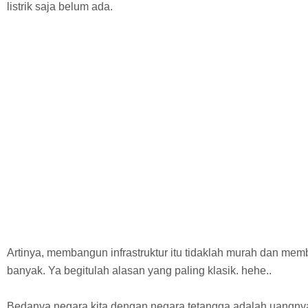
listrik saja belum ada.
Artinya, membangun infrastruktur itu tidaklah murah dan me
banyak. Ya begitulah alasan yang paling klasik. hehe..
Bedanya negara kita dengan negara tetangga adalah uangnya.