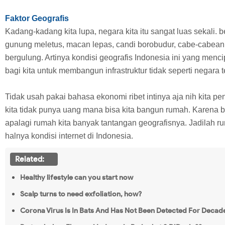
Faktor Geografis
Kadang-kadang kita lupa, negara kita itu sangat luas sekali. 
gunung meletus, macan lepas, candi borobudur, cabe-cabea
bergulung. Artinya kondisi geografis Indonesia ini yang menci
bagi kita untuk membangun infrastruktur tidak seperti negara 
Tidak usah pakai bahasa ekonomi ribet intinya aja nih kita p
kita tidak punya uang mana bisa kita bangun rumah. Karena 
apalagi rumah kita banyak tantangan geografisnya. Jadilah r
halnya kondisi internet di Indonesia.
Related:
Healthy lifestyle can you start now
Scalp turns to need exfoliation, how?
Corona Virus Is In Bats And Has Not Been Detected For Decad