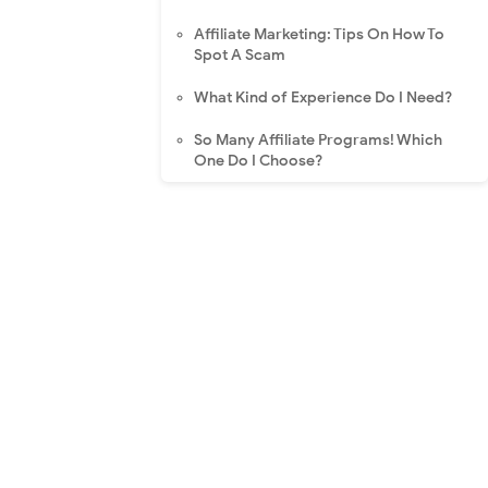
Affiliate Marketing: Tips On How To
Spot A Scam
What Kind of Experience Do I Need?
So Many Affiliate Programs! Which
One Do I Choose?