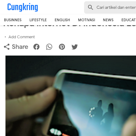
-->
Home
›
Internet
›
Lifestyle
›
News
Kenapa Internet Di Indonesia L
BUSINNES
LIFESTYLE
ENGLISH
MOTIVASI
NEWS
EDUCAT
Add Comment
Share