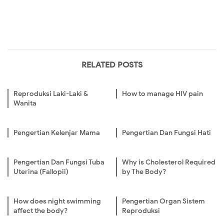
RELATED POSTS
Reproduksi Laki-Laki &
How to manage HIV pain
Wanita
Pengertian Kelenjar Mama
Pengertian Dan Fungsi Hati
Pengertian Dan Fungsi Tuba
Why is Cholesterol Required
Uterina (Fallopii)
by The Body?
How does night swimming
Pengertian Organ Sistem
affect the body?
Reproduksi