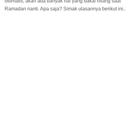
otomatis, akan ada banyak hal yang bakal hilang saat
Ramadan nanti. Apa saja? Simak ulasannya berikut ini..