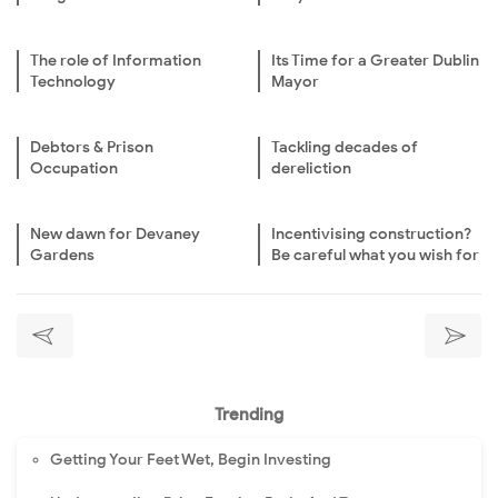
The role of Information
Its Time for a Greater Dublin
Technology
Mayor
Debtors & Prison
Tackling decades of
Occupation
dereliction
New dawn for Devaney
Incentivising construction?
Gardens
Be careful what you wish for
Trending
Getting Your Feet Wet, Begin Investing